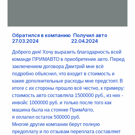
Обратился в компанию Получил авто
27.03.2024 22.04.2024
Доброго дня! Хочу выразить благодарность всей
команде ПРИМАВТО в приобретение авто. Перед
заключением договора Дмитрий мне всё
подробно объяснил, что входит в стоимость и
какие дополнительные расходы мне предстоят. В
итоге с их стороны прошло всё честно, к примеру:
стоимость авто составляла 1500000 руб., из них -
инвойс 1000000 руб. и только после того как
машина была на стоянке ПримАвто,
я оплатил остаток 500000 руб.
Многие другие компании берут полную
предоплату и по отзывам переплата составляет