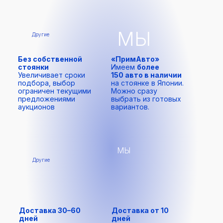
МЫ
Другие
Без собственной
«ПримАвто»
стоянки
Имеем
более
Увеличивает сроки
150 авто в наличии
подбора, выбор
на стоянке в Японии.
ограничен текущими
Можно сразу
предложениями
выбрать из готовых
аукционов
вариантов.
МЫ
Другие
Доставка
30–60
Доставка от 10
дней
дней